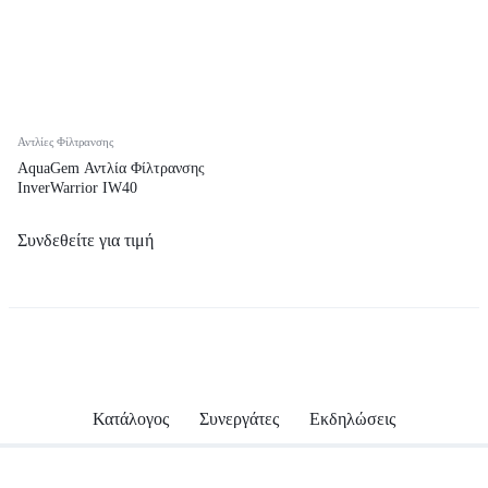
Αντλίες Φίλτρανσης
AquaGem Αντλία Φίλτρανσης
InverWarrior IW40
Συνδεθείτε για τιμή
Κατάλογος
Συνεργάτες
Εκδηλώσεις