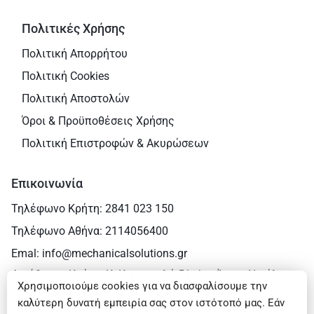
Πολιτικές Χρήσης
Πολιτική Απορρήτου
Πολιτική Cookies
Πολιτική Αποστολών
Όροι & Προϋποθέσεις Χρήσης
Πολιτική Επιστροφών & Ακυρώσεων
Επικοινωνία
Τηλέφωνο Κρήτη: 2841 023 150
Τηλέφωνο Αθήνα: 2114056400
Emal: info@mechanicalsolutions.gr
Διεύθυνση Κρήτη: Κ. Καραμανλή 51,<br> Άγιος Νικόλαος
Χρησιμοποιούμε cookies για να διασφαλίσουμε την
72100
καλύτερη δυνατή εμπειρία σας στον ιστότοπό μας. Εάν
Διεύθυνση Αθήνα: Ρήγα Φεραίου 16,<br> Μεταμόρφωση