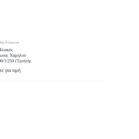
λής Ενέργειας
Ηλιακός
ωνας Χαμηλού
0/1/250 (Τριπλής
)
ε για τιμή