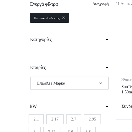
Ενεργά φίλτρα
11 Αποτε
Διαγραφή
Boiler – Buffer
Ηλιακός συλλέκτης
Κυκλοφορητές
Προϊόντα Λεβητοστασίου
Κατηγορίες
Σύστημα Πολυστρωματικής
Εταιρίες
Ηλιακο
SunTe
1.50m
Συνδε
kW
2.1
2.17
2.7
2.95
3
3.12
3.6
3.8