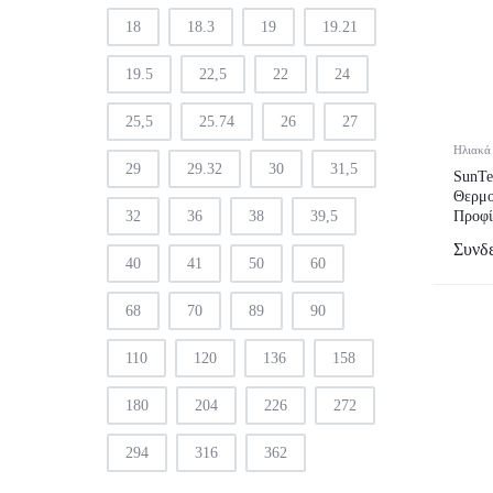
18
18.3
19
19.21
19.5
22,5
22
24
25,5
25.74
26
27
Ηλιακά 
29
29.32
30
31,5
SunTe
Θερμ
32
36
38
39,5
Προφί
Ενέργ
Συνδε
40
41
50
60
68
70
89
90
110
120
136
158
180
204
226
272
294
316
362