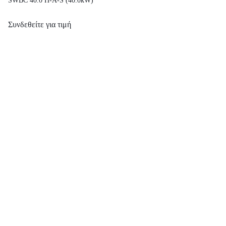
SWBC 40.0 H-A-S (40.0kW)
Συνδεθείτε για τιμή