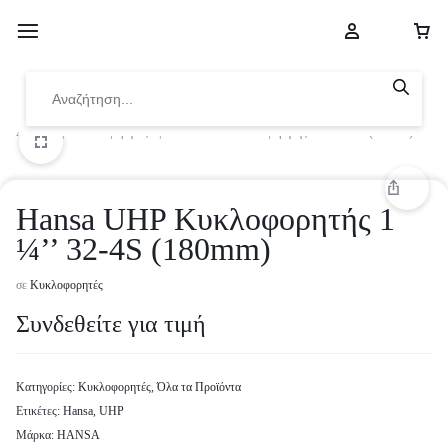
Αρχική
|
Κυκλοφορητές
|
Hansa UHP Κυκλοφορητής 1 ¼’’ 32-4S (180mm)
Hansa UHP Κυκλοφορητής 1
¼’’ 32-4S (180mm)
σε
Κυκλοφορητές
Συνδεθείτε για τιμή
Κατηγορίες:
Κυκλοφορητές
,
Όλα τα Προϊόντα
Ετικέτες:
Hansa
,
UHP
Μάρκα:
HANSA