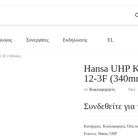
άλογος
Συνεργάτες
Εκδηλώσεις
EL
2-3F (340mm)
BG
Hansa UHP Κ
CS
12-3F (340m
EN
σε
Κυκλοφορητές
Sku:
EL
Συνδεθείτε για 
SR
SL
Κατηγορίες:
Κυκλοφορητές
,
Όλα τα
Ετικέτες:
Hansa
,
UHP