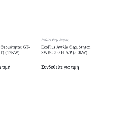
Αντλίες Θερμότητας
α Θερμότητας GT-
EcoPlus Αντλία Θερμότητας
(T) (17KW)
SWBC 3.0 H-A/P (3.0kW)
α τιμή
Συνδεθείτε για τιμή