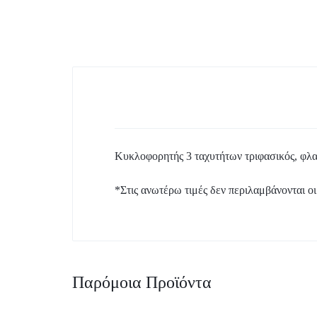
Boiler – Buffer
Κυκλοφορητές
Προϊόντα Λεβητοστασίου
Σύστημα Πολυστρωματικής
Κυκλοφορητής 3 ταχυτήτων τριφασικός, φλα
*Στις ανωτέρω τιμές δεν περιλαμβάνονται οι
Παρόμοια Προϊόντα