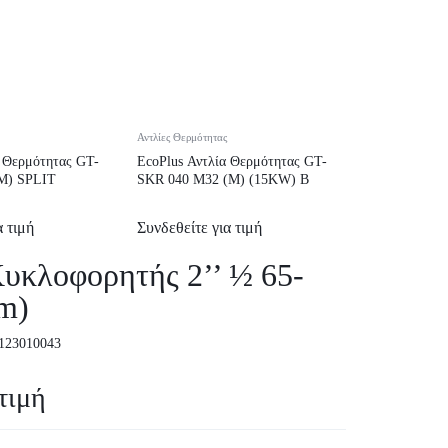
Αντλίες Θερμότητας
α Θερμότητας GT-
EcoPlus Αντλία Θερμότητας GT-
M) SPLIT
SKR 040 M32 (M) (15KW) B
α τιμή
Συνδεθείτε για τιμή
υκλοφορητής 2’’ ½ 65-
m)
123010043
τιμή