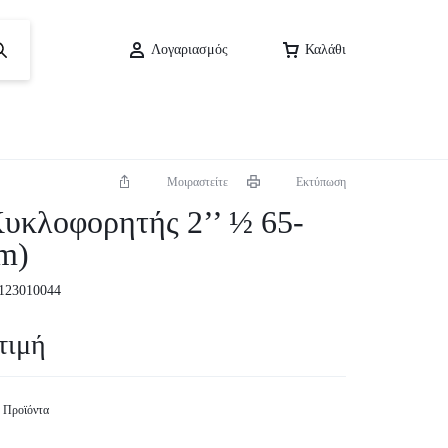
Λογαριασμός
Καλάθι
Μοιραστείτε
Εκτύπωση
υκλοφορητής 2’’ ½ 65-
m)
123010044
τιμή
 Προϊόντα