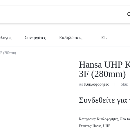
άλογος
Συνεργάτες
Εκδηλώσεις
EL
3F (280mm)
BG
Hansa UHP Κ
CS
3F (280mm)
EN
σε
Κυκλοφορητές
Sku:
EL
Συνδεθείτε για 
SR
SL
Κατηγορίες:
Κυκλοφορητές
,
Όλα τα
Ετικέτες:
Hansa
,
UHP