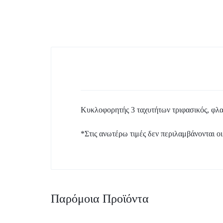
Boiler – Buffer
Κυκλοφορητές
Προϊόντα Λεβητοστασίου
Σύστημα Πολυστρωματικής
Κυκλοφορητής 3 ταχυτήτων τριφασικός, φλα
*Στις ανωτέρω τιμές δεν περιλαμβάνονται οι
Παρόμοια Προϊόντα