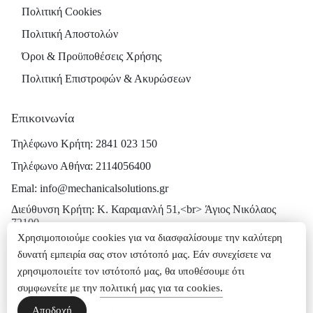
Πολιτική Cookies
Πολιτική Αποστολών
Όροι & Προϋποθέσεις Χρήσης
Πολιτική Επιστροφών & Ακυρώσεων
Επικοινωνία
Τηλέφωνο Κρήτη: 2841 023 150
Τηλέφωνο Αθήνα: 2114056400
Emal: info@mechanicalsolutions.gr
Διεύθυνση Κρήτη: Κ. Καραμανλή 51,<br> Άγιος Νικόλαος
72100
Χρησιμοποιούμε cookies για να διασφαλίσουμε την καλύτερη
Διεύθυνση Αθήνα: Ρήγα Φεραίου 16,<br> Μεταμόρφωση 144
δυνατή εμπειρία σας στον ιστότοπό μας. Εάν συνεχίσετε να
52
χρησιμοποιείτε τον ιστότοπό μας, θα υποθέσουμε ότι
συμφωνείτε με την
πολιτική μας για τα cookies.
Αποδοχή
ⓒ Κατασκευή Β2Β eShop | GetConnected