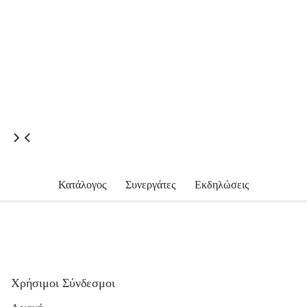
Αντλίες Θερμότητας
Αντλίες Θερμότητας
Palm Αντλία Θερμότητας AH-
Palm Αντλία Θερμότητας OH
09AC (9KW)
18S (18KW)
Συνδεθείτε για τιμή
Συνδεθείτε για τιμή
Κατάλογος
Συνεργάτες
Εκδηλώσεις
Χρήσιμοι Σύνδεσμοι