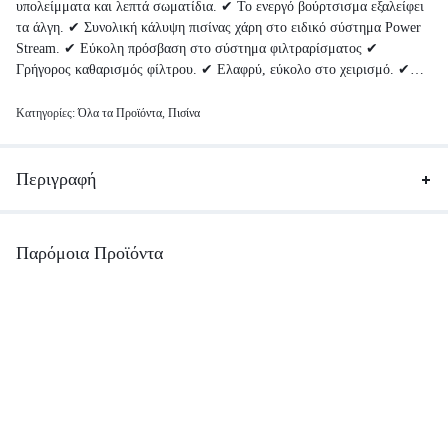
υπολείμματα και λεπτά σωματίδια. ✔ Το ενεργό βούρτσισμα εξαλείφει
τα άλγη. ✔ Συνολική κάλυψη πισίνας χάρη στο ειδικό σύστημα Power
Stream. ✔ Εύκολη πρόσβαση στο σύστημα φιλτραρίσματος ✔
Γρήγορος καθαρισμός φίλτρου. ✔ Ελαφρύ, εύκολο στο χειρισμό. ✔
Γρήγορη, καθαρή αποστράγγιση νερού. ✔ Αποδεδειγμένη αξιοπιστία -
κατασκευάζεται από τη
Maytronics
, τον ηγέτη στα αυτόματα ρομπότ
Κατηγορίες:
Όλα τα Προϊόντα
,
Πισίνα
πισίνας
Περιγραφή
Παρόμοια Προϊόντα
Αντλίες Θερμότητας
Αντλίες Θερμότητας
EcoPlus Αντλία Θερμότητας GT-
EcoPlus Αντλία Θερμότητας
SKR 040 S32 (M) SPLIT
SWBC 40.0 H-A-S (40.0kW)
(13KW)