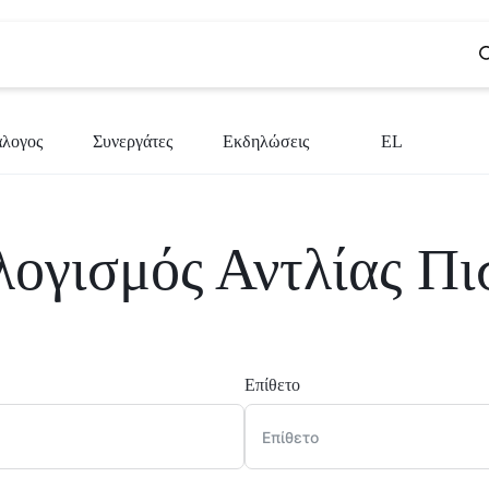
άλογος
Συνεργάτες
Εκδηλώσεις
EL
BG
ογισμός Αντλίας Πι
CS
EN
EL
SR
Επίθετο
SL