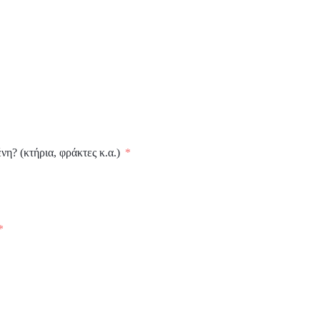
η? (κτήρια, φράκτες κ.α.)