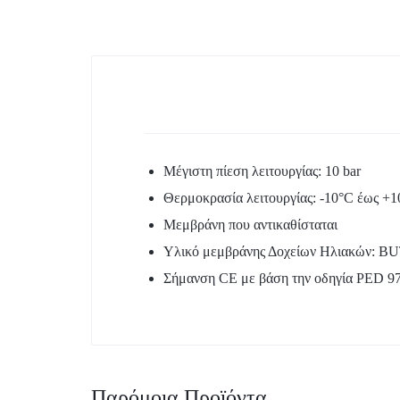
Boiler – Buffer
Κυκλοφορητές
Προϊόντα Λεβητοστασίου
Σύστημα Πολυστρωματικής
Μέγιστη πίεση λειτουργίας: 10 bar
Θερμοκρασία λειτουργίας: -10°C έως +
Μεμβράνη που αντικαθίσταται
Υλικό μεμβράνης Δοχείων Ηλιακών: B
Σήμανση CE με βάση την οδηγία PED 9
Παρόμοια Προϊόντα