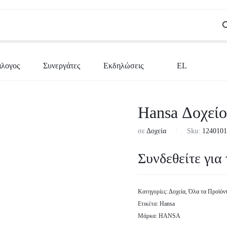
άλογος
Συνεργάτες
Εκδηλώσεις
EL
BG
Hansa Δοχεί
CS
σε
Δοχεία
Sku:
124010
EN
Συνδεθείτε για 
EL
SR
SL
Κατηγορίες:
Δοχεία
,
Όλα τα Προϊόν
Ετικέτα:
Hansa
Μάρκα:
HANSA