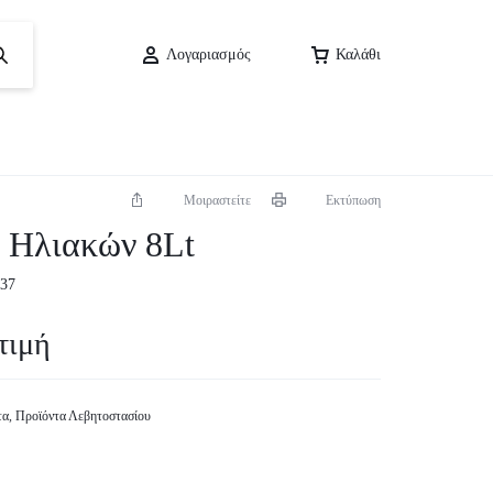
Λογαριασμός
Καλάθι
Μοιραστείτε
Εκτύπωση
ο Ηλιακών 8Lt
137
τιμή
τα
,
Προϊόντα Λεβητοστασίου