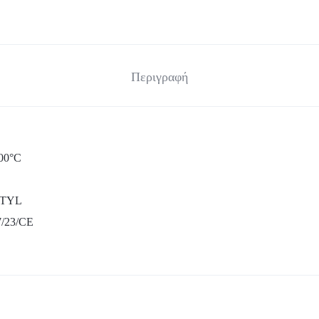
Περιγραφή
100°C
UTYL
7/23/CE